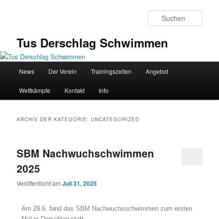
Zum
Zum
Inhalt
sekundären
Such
wechseln
Inhalt
wechseln
Tus Derschlag Schwimmen
Hauptmenü
News
Der Verein
Trainingszeiten
Angebot
Wettkämpfe
Kontakt
Info
ARCHIV DER KATEGORIE:
UNCATEGORIZED
SBM Nachwuchschwimmen
2025
Veröffentlicht am
Juli 31, 2025
Am 29.6. fand das SBM Nachwuchsschwimmen zum ersten
Mal in Derschlag statt.